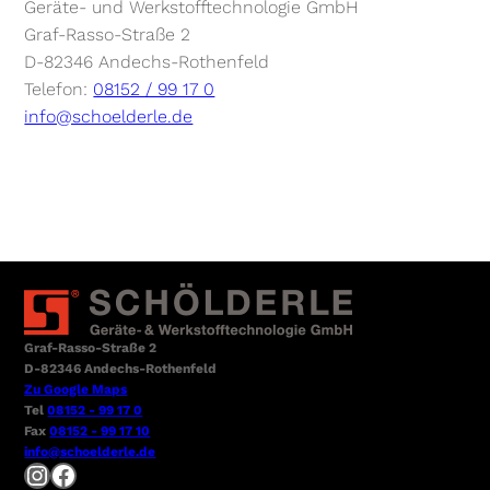
Geräte- und Werkstofftechnologie GmbH
Graf-Rasso-Straße 2
D-82346 Andechs-Rothenfeld
Telefon:
08152 / 99 17 0
info@schoelderle.de
Graf-Rasso-Straße 2
D-82346 Andechs-Rothenfeld
Zu Google Maps
Tel
08152 - 99 17 0
Fax
08152 - 99 17 10
info@schoelderle.de
Instagram
Facebook